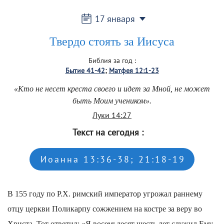
17 января
Твердо стоять за Иисуса
Библия за год
:
Бытие 41-42
Матфея 12:1-23
«Кто не несет креста своего и идет за Мной, не может
быть Моим учеником».
Луки 14:27
Текст на сегодня
:
Иоанна 13:36-38; 21:18-19
В 155 году по Р.Х. римский император угрожал раннему
отцу церкви Поликарпу сожжением на костре за веру во
Христа. Тот ответил: «Я восемьдесят шесть лет служил Ему,