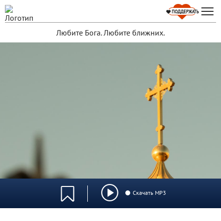
ПОДДЕРЖАТЬ
Любите Бога. Любите ближних.
Скачать MP3
0:00
/
0:00