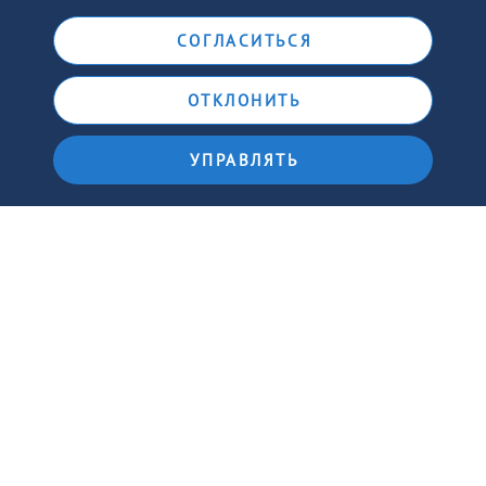
ПОДПИСАТЬСЯ ПО EMAIL
СОГЛАСИТЬСЯ
ОТКЛОНИТЬ
УПРАВЛЯТЬ
Наша миссия состоит в том, чтобы помочь людям
понять библейскую мудрость, изменяющую жизнь.
Варианты языка
10 причин верить
Контакты
© 2026
Хлеб Наш Насущный