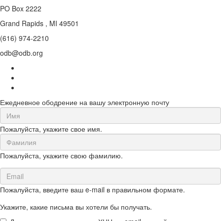
PO Box 2222
Grand Rapids , MI 49501
(616) 974-2210
odb@odb.org
Ежедневное ободрение на вашу электронную почту
First
Name
Пожалуйста, укажите свое имя.
(required)
Last
Name
Пожалуйста, укажите свою фамилию.
(required)
Email
(required)
Пожалуйста, введите ваш e-mail в правильном формате.
Укажите, какие письма вы хотели бы получать.