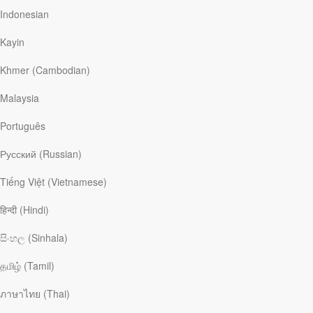
Правда, которую трудно признать
Indonesian
Алина честно делится своим опытом, как желание быть
лучшей мамой для приемного ребенка привело ее к
Kayin
сложным отношениям с близкими.
Khmer (Cambodian)
Stories of God at Work Videos
|
5 февраля
Malaysia
Português
Как решить проблему сердца?
Русский (Russian)
История Екатерины – о поиске способа решения личных
проблем через призму христианской веры.
Tiếng Việt (Vietnamese)
हिन्दी (Hindi)
Stories of God at Work Videos
|
4 ноября
සිංහල (Sinhala)
தமிழ் (Tamil)
Разобраться в своем сердце
Илья всегда понимал, что забота о душах людей является
ภาษาไทย (Thai)
приоритетной в пасторском служении.