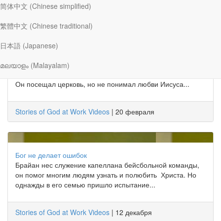
简体中文 (Chinese simplified)
Stories of God at Work Videos
|
24 июля
繁體中文 (Chinese traditional)
日本語 (Japanese)
Сила в немощи
മലയാളം (Malayalam)
Дэйв Дитц был сильным и уверенным в себе человеком.
Он посещал церковь, но не понимал любви Иисуса...
Stories of God at Work Videos
|
20 февраля
Бог не делает ошибок
Брайан нес служение капеллана бейсбольной команды,
он помог многим людям узнать и полюбить Христа. Но
однажды в его семью пришло испытание...
Stories of God at Work Videos
|
12 декабря