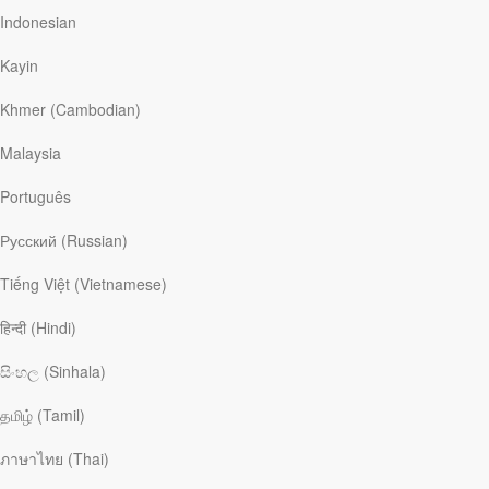
явное Его действие она видела в обстоятельствах,
Indonesian
которые не могут оставить равнодушной ни одну
женщину, – при рождении детей...
Kayin
Смотреть
Khmer (Cambodian)
Malaysia
Читать больше
Português
Идеальный подарок
Русский (Russian)
Tiếng Việt (Vietnamese)
Диана была невероятно счастлива, когда тест на
हिन्दी (Hindi)
беременность оказался положительным. Первый
ребенок. Но затем генетический анализ показал, что у
සිංහල (Sinhala)
девочки синдром Дауна. Диана решила, что Бог ошибся...
«Внутри меня бушевала буря, все мои мечты разбились,
தமிழ் (Tamil)
– говорит она.
ภาษาไทย (Thai)
Смотреть