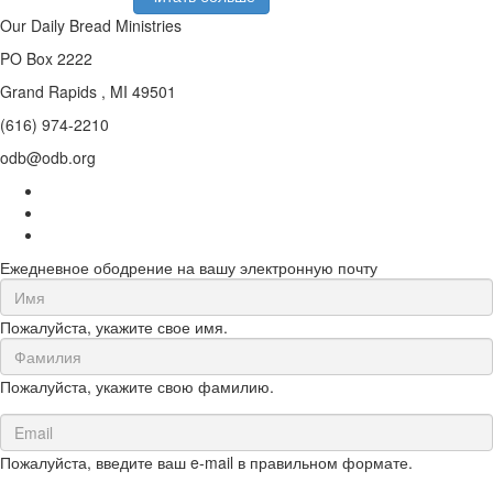
Our Daily Bread Ministries
PO Box 2222
Grand Rapids , MI 49501
(616) 974-2210
odb@odb.org
Ежедневное ободрение на вашу электронную почту
First
Name
Пожалуйста, укажите свое имя.
(required)
Last
Name
Пожалуйста, укажите свою фамилию.
(required)
Email
(required)
Пожалуйста, введите ваш e-mail в правильном формате.