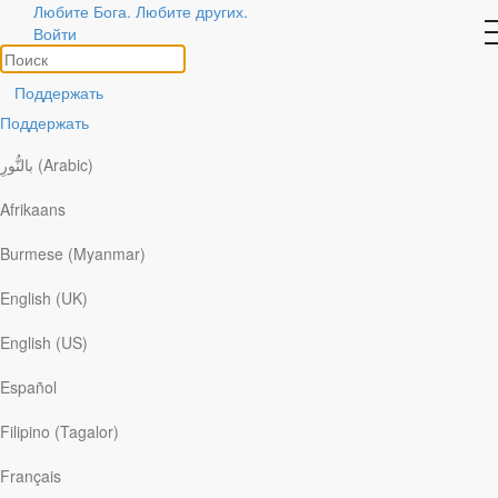
Истории
Любите Бога. Любите других.
Войти
о
Божьих
делах
Поддержать
Поддержать
Похожие темы
Поделитесь своей историей
بالنُّورِ (Arabic)
Поиск
Afrikaans
Сортировать по:
Burmese (Myanmar)
Посмотреть все
English (UK)
x
по теме
x
English (US)
по формату
Español
Жизнь с вероятностью в 1%
Filipino (Tagalor)
Français
Бог стучался в жизнь Виктории не один раз. Но самое