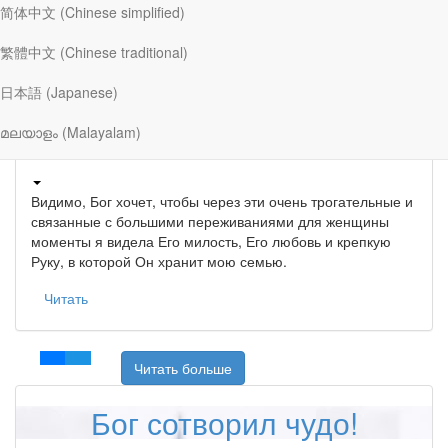
简体中文 (Chinese simplified)
Читать больше
繁體中文 (Chinese traditional)
«Противостойте ему твердой
日本語 (Japanese)
верой»
മലയാളം (Malayalam)
Видимо, Бог хочет, чтобы через эти очень трогательные и
связанные с большими переживаниями для женщины
моменты я видела Его милость, Его любовь и крепкую
Руку, в которой Он хранит мою семью.
Читать
Читать больше
Бог сотворил чудо!