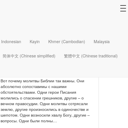
to
na
Молитвы Библии
Indonesian
Kayin
Khmer (Cambodian)
Malaysia
Внимательным взглядом
简体中文 (Chinese simplified)
繁體中文 (Chinese traditional)
Молиться бывает трудно.
Иногда мысли так
путаются, что мы даже сомневаемся, что Бог
действительно нас слушает.
Вот почему молитвы Библии так важны. Они
абсолютно сопоставимы с нашими
обстоятельствами. Одни герои Писания
молились о спасении грешников, другие – о
вечном правосудии. Одни молитвы сотрясали
землю, другие произносились в одиночестве и
шепотом. Одни возносили хвалу Богу, другие –
вопросы. Одни были полны…