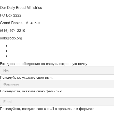
Our Daily Bread Ministries
PO Box 2222
Grand Rapids , MI 49501
(616) 974-2210
odb@odb.org
Ежедневное ободрение на вашу электронную почту
First
Name
Пожалуйста, укажите свое имя.
(required)
Last
Name
Пожалуйста, укажите свою фамилию.
(required)
Email
(required)
Пожалуйста, введите ваш e-mail в правильном формате.