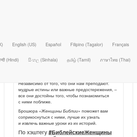
Раздел: Тематические
Женщины Библии
K)
English (US)
Español
Filipino (Tagalor)
Français
Внимательным взглядом
िन्दी (Hindi)
සිංහල (Sinhala)
தமிழ் (Tamil)
ภาษาไทย (Thai)
Библейские женщины жили тысячи лет назад, но,
если мы присмотримся к их судьбам, то
удивимся тому, насколько они актуальны.
Независимо от того, что они нам преподают:
мудрые истины или важные предостережения, –
все они достойны того, чтобы познакомиться
с ними поближе.
Брошюра
«Женщины Библии»
поможет вам
соприкоснуться с ними, лучше их узнать
и извлечь важные уроки из их историй.
По хэштегу
#БиблейскиеЖенщины