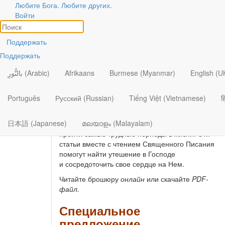
Любите Бога. Любите других.
Специальные издания | 
Войти
Поддержать
Поддержать
Надежда в трудные времена
بالنُّورِ (Arabic)
Afrikaans
Burmese (Myanmar)
English (U
В брошюре
«Надежда в трудные времена»
рассказывается о таких испытаниях, как болезнь,
Português
Русский (Russian)
Tiếng Việt (Vietnamese)
ह
разочарование, утрата, одиночество и другие.
Авторы делятся личными примерами и тем, как
日本語 (Japanese)
മലയാളം (Malayalam)
надежда и упование на Господа помогли им
пройти самые трудные периоды в жизни. Эти
статьи вместе с чтением Священного Писания
помогут найти утешение в Господе
и сосредоточить свое сердце на Нем.
Читайте брошюру
онлайн
или скачайте
PDF-
файл.
Специальное
предложение