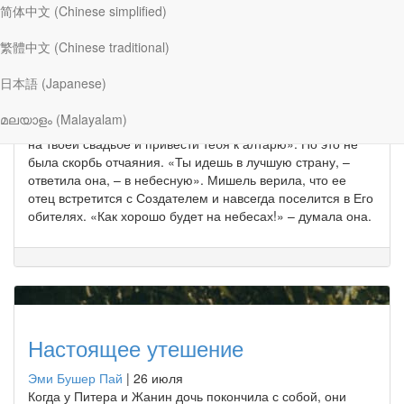
简体中文 (Chinese simplified)
Лучшая страна
繁體中文 (Chinese traditional)
Эми Бушер Пай
|
1 августа
日本語 (Japanese)
Мишель переживала смешанные чувства. Ее отец
приближался к концу жизни, и ей было тяжело, особенно
മലയാളം (Malayalam)
когда он сказал: «Дорогая, я так жалею, что не смогу быть
на твоей свадьбе и привести тебя к алтарю». Но это не
была скорбь отчаяния. «Ты идешь в лучшую страну, –
ответила она, – в небесную». Мишель верила, что ее
отец встретится с Создателем и навсегда поселится в Его
обителях. «Как хорошо будет на небесах!» – думала она.
Настоящее утешение
Эми Бушер Пай
|
26 июля
Когда у Питера и Жанин дочь покончила с собой, они