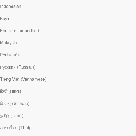
Indonesian
Kayin
Khmer (Cambodian)
Эми Бушер Пай
Malaysia
Português
Эми Бушер Пай
– писательница, спикер, ведущая ретритов и
душепопечительница. Она живет со своей семьей в северной
Русский (Russian)
части Лондона, является автором шести книг, в том числе
«Преображающая любовь: Как на нас влияет связь с
Tiếng Việt (Vietnamese)
Иисусом»
и
«Семь способов молиться»
. Эми получила
степень магистра в Лондонском университете. Ее сайт
हिन्दी (Hindi)
amyboucherpye.com
,
Facebook
,
Instagram
, и
Twitter
.
සිංහල (Sinhala)
Статьи Эми Бушер Пай
தமிழ் (Tamil)
ภาษาไทย (Thai)