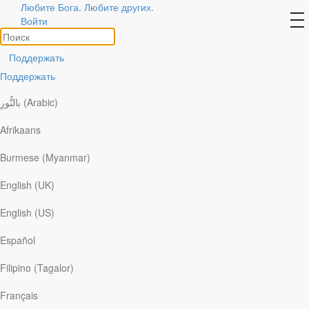
Любите Бога. Любите других.
Авторы
to
Войти
na
Посмотреть все
Поддержать
Поддержать
بالنُّورِ (Arabic)
Afrikaans
Burmese (Myanmar)
English (UK)
English (US)
Español
Filipino (Tagalor)
Français