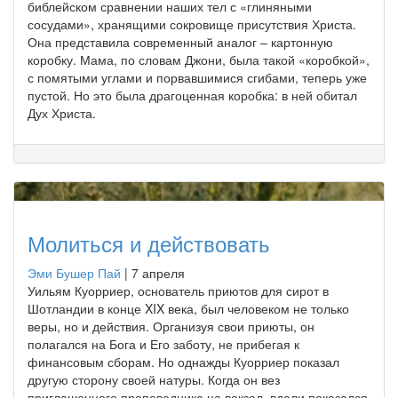
библейском сравнении наших тел с «глиняными
сосудами», хранящими сокровище присутствия Христа.
Она представила современный аналог – картонную
коробку. Мама, по словам Джони, была такой «коробкой»,
с помятыми углами и порвавшимися сгибами, теперь уже
пустой. Но это была драгоценная коробка: в ней обитал
Дух Христа.
Молиться и действовать
Эми Бушер Пай
|
7 апреля
Уильям Куорриер, основатель приютов для сирот в
Шотландии в конце XIX века, был человеком не только
веры, но и действия. Организуя свои приюты, он
полагался на Бога и Его заботу, не прибегая к
финансовым сборам. Но однажды Куорриер показал
другую сторону своей натуры. Когда он вез
приглашенного проповедника на вокзал, вдали показался