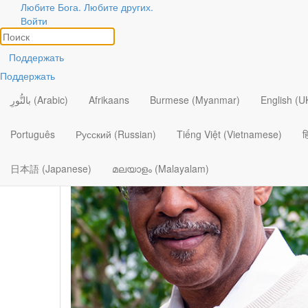
Любите Бога. Любите других.
Авторы
Войти
Посмотреть все
Поддержать
Поддержать
بالنُّورِ (Arabic)
Afrikaans
Burmese (Myanmar)
English (U
Português
Русский (Russian)
Tiếng Việt (Vietnamese)
ह
日本語 (Japanese)
മലയാളം (Malayalam)