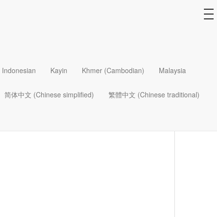
to
na
Indonesian
Kayin
Khmer (Cambodian)
Malaysia
аго. Кроме написания статей в
«Хлеб Наш
я
“PastorServe”,
помогая пасторам и церквам в
简体中文 (Chinese simplified)
繁體中文 (Chinese traditional)
месте со своей супругой Ширли (они женаты более
ро взрослых детей, восемь внуков и шесть