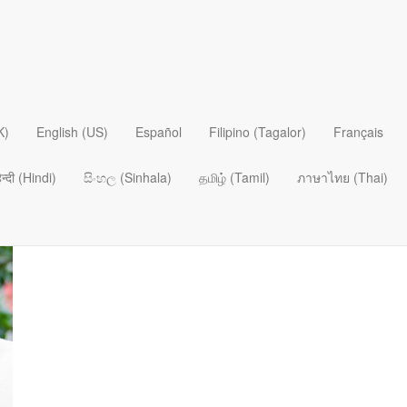
Артур Джексон
K)
English (US)
Español
Filipino (Tagalor)
Français
Почти тридцать лет Артур служил пастором в пригороде Чик
Насущный»
с 2016 года, он является сотрудником служени
िन्दी (Hindi)
සිංහල (Sinhala)
தமிழ் (Tamil)
ภาษาไทย (Thai)
наставничестве, душепопечении и преодолении кризисов. В
55 лет) Артур живет в Канзас-сити (штат Канзас). У них пяте
правнуков.