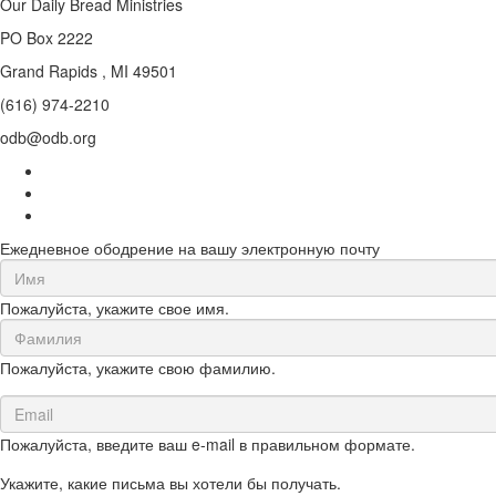
Our Daily Bread Ministries
PO Box 2222
Grand Rapids , MI 49501
(616) 974-2210
odb@odb.org
Ежедневное ободрение на вашу электронную почту
First
Name
Пожалуйста, укажите свое имя.
(required)
Last
Name
Пожалуйста, укажите свою фамилию.
(required)
Email
(required)
Пожалуйста, введите ваш e-mail в правильном формате.
Укажите, какие письма вы хотели бы получать.