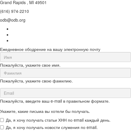
Grand Rapids , MI 49501
(616) 974-2210
odb@odb.org
Ежедневное ободрение на вашу электронную почту
First
Name
Пожалуйста, укажите свое имя.
(required)
Last
Name
Пожалуйста, укажите свою фамилию.
(required)
Email
(required)
Пожалуйста, введите ваш e-mail в правильном формате.
Укажите, какие письма вы хотели бы получать.
Да, я хочу получать статьи ХНН по email каждый день.
Да, я хочу получать новости служения по email.