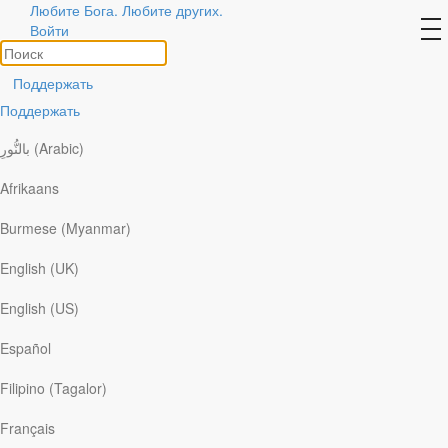
Любите Бога. Любите других.
Авторы
to
Войти
na
Посмотреть все
Поддержать
Поддержать
بالنُّورِ (Arabic)
Afrikaans
Burmese (Myanmar)
English (UK)
English (US)
Español
Filipino (Tagalor)
Français