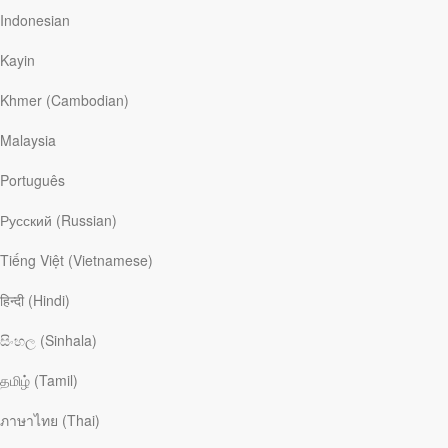
Indonesian
Kayin
Khmer (Cambodian)
Гленн Пакиам
Malaysia
Português
Гленн Пакиам
– заместитель старшего пастора в церкви
New
Life Church
в Колорадо-Спрингс, а также ответственный
Русский (Russian)
пастор ее дочерней общины
New Life Downtown
. Он автор
книг
«Благословенное сокрушение: как ваша история
Tiếng Việt (Vietnamese)
обретает смысл в руках Иисуса», «Познайте тайну веры»,
«Бабочка в Бразилии», «Счастливчик: как Божье Царство
हिन्दी (Hindi)
приходит к недостойным»
и
«Иисус секонд-хенд»
. Гленн
был одним из основателей и авторов песен группы
සිංහල (Sinhala)
Desperation
. Он написал более шестидесяти пяти песен
поклонения, изданных
Integrity Music
, в том числе
«Имя Твое»
தமிழ் (Tamil)
и
«Спаситель мой живет»
. Гленн получил степень доктора
богословия и практического служения в Даремском
ภาษาไทย (Thai)
университете. Он также является приглашенным лектором в
колледже св. Иоанна в Дареме.