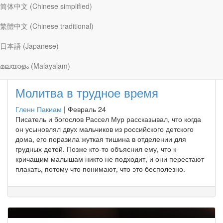
简体中文 (Chinese simplified)
Статьи Гленн Пакиам
繁體中文 (Chinese traditional)
日本語 (Japanese)
മലയാളം (Malayalam)
Молитва в трудное время
Гленн Пакиам
|
Февраль 24
Писатель и богослов Рассел Мур рассказывал, что когда
он усыновлял двух мальчиков из российского детского
дома, его поразила жуткая тишина в отделении для
грудных детей. Позже кто-то объяснил ему, что к
кричащим малышам никто не подходит, и они перестают
плакать, потому что понимают, что это бесполезно.