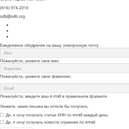
(616) 974-2210
odb@odb.org
Ежедневное ободрение на вашу электронную почту
First
Name
Пожалуйста, укажите свое имя.
(required)
Last
Name
Пожалуйста, укажите свою фамилию.
(required)
Email
(required)
Пожалуйста, введите ваш e-mail в правильном формате.
Укажите, какие письма вы хотели бы получать.
Да, я хочу получать статьи ХНН по email каждый день.
Да, я хочу получать новости служения по email.