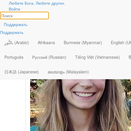
Любите Бога. Любите других.
Авторы
Войти
Посмотреть все
Поддержать
Поддержать
بالنُّورِ (Arabic)
Afrikaans
Burmese (Myanmar)
English (U
Português
Русский (Russian)
Tiếng Việt (Vietnamese)
ह
日本語 (Japanese)
മലയാളം (Malayalam)