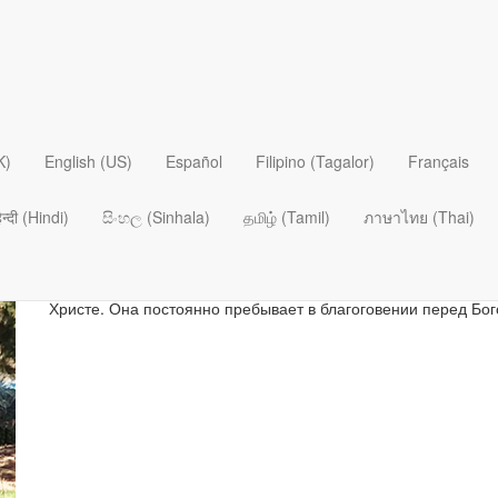
Джулия Шваб
K)
English (US)
Español
Filipino (Tagalor)
Français
Джулия
живет в штате Мичиган, где и выросла. Она с детс
посещать с семьей шоу тракторов. Джулия получила степень
िन्दी (Hindi)
සිංහල (Sinhala)
தமிழ் (Tamil)
ภาษาไทย (Thai)
университете Корнерстоун в 2017 г. и степень магистра бого
нравится играть на гитаре, готовить новые блюда и занимат
Божьим Словом, писательством (она пишет художественную 
чтением трудов о писательстве и грамматике и беседами с 
Христе. Она постоянно пребывает в благоговении перед Бог