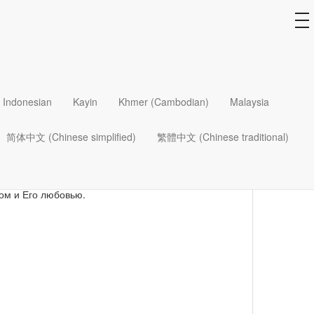
to
na
Indonesian
Kayin
Khmer (Cambodian)
Malaysia
тва любила исследовать близлежащий лес и
 бакалавра в области писательского мастерства в
简体中文 (Chinese simplified)
繁體中文 (Chinese traditional)
словия в университете Либерти в 2018 г. Ей
ься творчеством. Но больше всего она увлечена
и документальную литературу), редактурой,
другими о литературном творчестве и жизни во
ом и Его любовью.