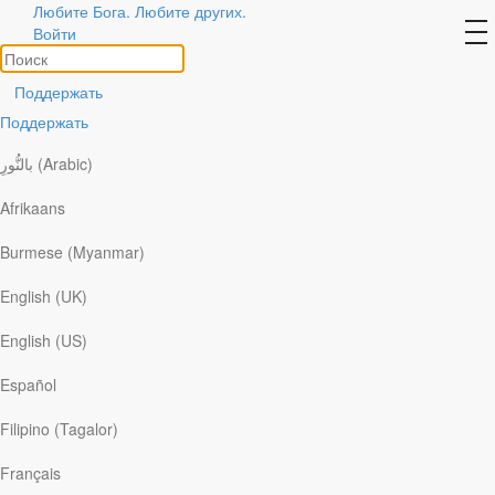
Любите Бога. Любите других.
Авторы
to
Войти
na
Посмотреть все
Поддержать
Поддержать
بالنُّورِ (Arabic)
Afrikaans
Burmese (Myanmar)
English (UK)
English (US)
Español
Filipino (Tagalor)
Français