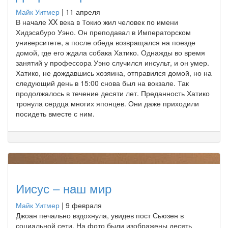
Майк Уитмер
|
11 апреля
В начале XX века в Токио жил человек по имени
Хидэсабуро Уэно. Он преподавал в Императорском
университете, а после обеда возвращался на поезде
домой, где его ждала собака Хатико. Однажды во время
занятий у профессора Уэно случился инсульт, и он умер.
Хатико, не дождавшись хозяина, отправился домой, но на
следующий день в 15:00 снова был на вокзале. Так
продолжалось в течение десяти лет. Преданность Хатико
тронула сердца многих японцев. Они даже приходили
посидеть вместе с ним.
Иисус – наш мир
Майк Уитмер
|
9 февраля
Джоан печально вздохнула, увидев пост Сьюзен в
социальной сети. На фото были изображены десять