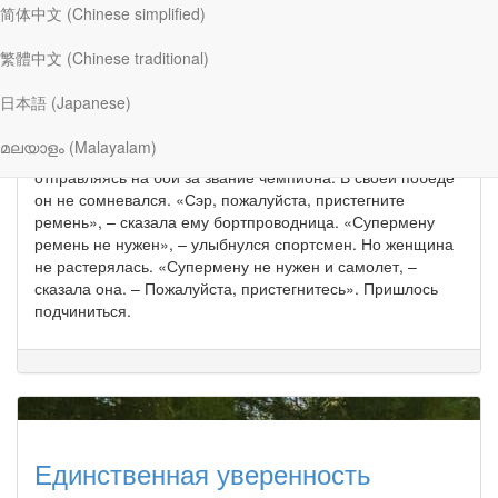
简体中文 (Chinese simplified)
繁體中文 (Chinese traditional)
Кто вам нужен?
日本語 (Japanese)
Майк Уитмер
|
16 июля
മലയാളം (Malayalam)
Известный спортсмен занял место в самолете,
отправляясь на бой за звание чемпиона. В своей победе
он не сомневался. «Сэр, пожалуйста, пристегните
ремень», – сказала ему бортпроводница. «Супермену
ремень не нужен», – улыбнулся спортсмен. Но женщина
не растерялась. «Супермену не нужен и самолет, –
сказала она. – Пожалуйста, пристегнитесь». Пришлось
подчиниться.
Единственная уверенность