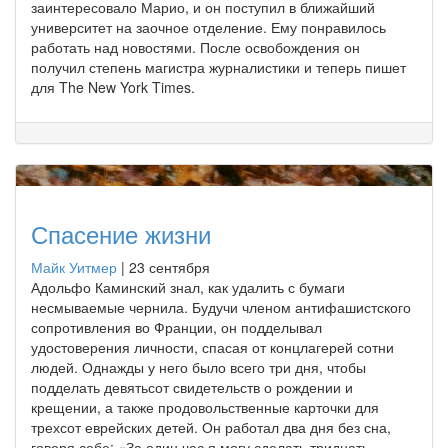
заинтересовало Марио, и он поступил в ближайший
университет на заочное отделение. Ему понравилось
работать над новостями. После освобождения он
получил степень магистра журналистики и теперь пишет
для The New York Times.
Спасение жизни
Майк Уитмер
|
23 сентября
Адольфо Каминский знал, как удалить с бумаги
несмываемые чернила. Будучи членом антифашистского
сопротивления во Франции, он подделывал
удостоверения личности, спасая от концлагерей сотни
людей. Однажды у него было всего три дня, чтобы
подделать девятьсот свидетельств о рождении и
крещении, а также продовольственные карточки для
трехсот еврейских детей. Он работал два дня без сна,
говоря себе: «За один час я могу сделать тридцать