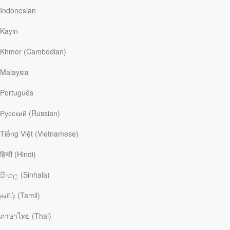
Indonesian
Kayin
Khmer (Cambodian)
Майк Уитмер
Malaysia
Português
Майк Уитмер
– профессор систематического богословия в
духовной cеминарии в г. Гранд-Рапидс. Он написал книги
Русский (Russian)
«Рай – это место на земле», «Не переставайте верить»,
«Последний враг»
(на русском языке)
, «Вопреки
Tiếng Việt (Vietnamese)
сомнениям»
и
«Как стать мирским святым».
У Майка и его
жены Джулии много хлопот с тремя детьми-подростками, так
हिन्दी (Hindi)
что времени для хобби не остается. Но ему нравится болеть
за спортивные команды Кливленда, пробовать всевозможные
සිංහල (Sinhala)
азиатские блюда и писать на богословские темы.
தமிழ் (Tamil)
Статьи Майк Уитмер
ภาษาไทย (Thai)