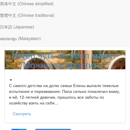
чувством стыда, не подозревая, что причиной тому
简体中文 (Chinese simplified)
травма детства...
繁體中文 (Chinese traditional)
Смотреть
日本語 (Japanese)
മലയാളം (Malayalam)
Читать больше
Отец чуть не убил маму.
Можно ли простить?
С самого детства на долю семьи Елены выпали тяжелые
испытания и переживания. Папа сильно покалечил маму,
и ей, 12-летней девочке, пришлось все заботы по
хозяйству взять на себя...
Смотреть