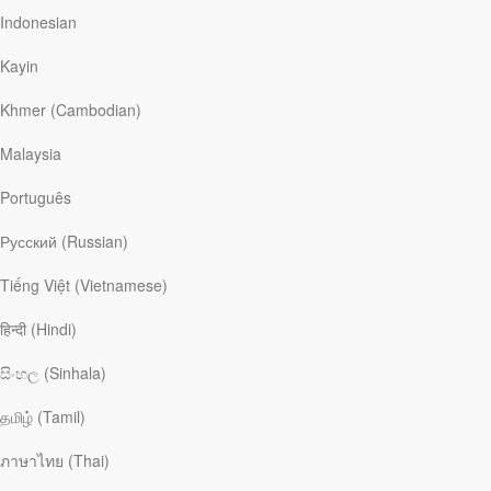
Indonesian
Это свидетельство о последних днях жизни 74-летнего
заключенного Дасти Спенсера, приговоренного к
Kayin
смертной казни (штат Флорида, США). В своем блоге о
нем написал преподобный доктор Джефф Худ —
Khmer (Cambodian)
католический священник, активно выступающий против
смертной казни. За свою научную деятельность,
Malaysia
великодушие, доброжелательность и служение людям,
находящимся в камерах смертников, в 2025 году он был
Português
номинирован на Нобелевскую премию мира. Статья
доктора Худа...
Русский (Russian)
Читать
Tiếng Việt (Vietnamese)
हिन्दी (Hindi)
Читать больше
සිංහල (Sinhala)
Освобождение от стыда
தமிழ் (Tamil)
ภาษาไทย (Thai)
Мэрилин Хонц подсознательно жила с постоянным