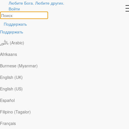
Истории
Любите Бога. Любите других.
Войти
о
Божьих
делах
Поддержать
Поддержать
Похожие темы
Поделитесь своей историей
بالنُّورِ (Arabic)
Поиск
Afrikaans
Сортировать по:
Burmese (Myanmar)
Посмотреть все
English (UK)
x
по теме
x
English (US)
по формату
Español
Благодать приговоренному к
Filipino (Tagalor)
смерти
Français