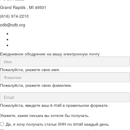
Grand Rapids , MI 49501
(616) 974-2210
odb@odb.org
Ежедневное ободрение на вашу электронную почту
First
Name
Пожалуйста, укажите свое имя.
(required)
Last
Name
Пожалуйста, укажите свою фамилию.
(required)
Email
(required)
Пожалуйста, введите ваш e-mail в правильном формате.
Укажите, какие письма вы хотели бы получать.
Да, я хочу получать статьи ХНН по email каждый день.