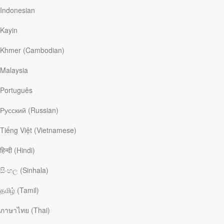
Indonesian
Если бы вас спросили, хотите ли вы, чтобы ваши близкие получили
прощение грехов и дар вечной жизни, вы, я думаю, ответили бы
Kayin
утвердительно. Но что бы вы ответили на такой вопрос: «Желаете
ли вы, чтобы Бог предпринял все необходимое и использовал
Khmer (Cambodian)
любые средства для того, чтобы привести их к покаянию?»
Я долгое время молилась о спасении души своей матери,
Malaysia
находящейся в алкогольной зависимости, но чудо не происходило.
И мне начало казаться, что Бог меня не слышит.
Português
Однажды утром я нашла маму в ее комнате лежащей на полу без
Русский (Russian)
сознания. Приехала скорая. Врач сказал, что это инсульт. Потекли
дни за днями. Мама – неговорящая, недвижимая,
Tiếng Việt (Vietnamese)
нездравомыслящая… Разве об этом я просила Бога? Мама – как
младенец, которому нужно менять памперсы, купать, кормить и
हिन्दी (Hindi)
поить из ложечки. Неужели, это и есть ответ на мои молитвы? А как
же спасение дорогой души? Сможет ли она в таком состоянии
සිංහල (Sinhala)
познать истину? Но тихий Божий голос говорил: «Доверь эту
ситуацию Мне и научись ждать. Я обещаю быть рядом с тобой».
தமிழ் (Tamil)
После инсульта мама прожила десять месяцев. Все это время я
служила ей своей любовью, читала Библию и продолжала
ภาษาไทย (Thai)
молиться за нее. В один из дней у меня было особое внутреннее