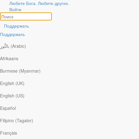
Любите Бога. Любите других.
Войти
Поддержать
Поддержать
بالنُّورِ (Arabic)
Afrikaans
Burmese (Myanmar)
English (UK)
ories of God at Work
охожие темы
English (US)
делитесь своей историей
оиск
Español
«Я не осуждаю тебя»
Filipino (Tagalor)
«Веруй в Господа Иисуса Христа, и спасен будешь ты и весь дом
Français
твой» (Деян. 16:31).