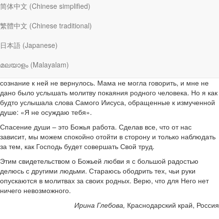
побуждение читать ей Слово Божье. В голове звучали слова: «Иди
简体中文 (Chinese simplified)
и читай, она готова принять Мое Слово». Но что лучше прочитать
умирающему человеку? Я открыла Библию и начала читать то
繁體中文 (Chinese traditional)
место, которое сразу попалось мне на глаза. Это была история о
прощении Иисусом женщины, взятой в прелюбодеянии (Ин. 8:3-
日本語 (Japanese)
11). Я читала сквозь слезы, а мама слушала внимательно. Она все
понимала. После того как я прочла слова Христа: «Я не осуждаю
മലയാളം (Malayalam)
тебя; иди и впредь не греши», она закрыла глаза и больше
сознание к ней не вернулось. Мама не могла говорить, и мне не
дано было услышать молитву покаяния родного человека. Но я как
будто услышала слова Самого Иисуса, обращенные к измученной
душе: «Я не осуждаю тебя».
Спасение души – это Божья работа. Сделав все, что от нас
зависит, мы можем спокойно отойти в сторону и только наблюдать
за тем, как Господь будет совершать Свой труд.
Этим свидетельством о Божьей любви я с большой радостью
делюсь с другими людьми. Стараюсь ободрить тех, чьи руки
опускаются в молитвах за своих родных. Верю, что для Него нет
ничего невозможного.
Ирина Глебова,
Краснодарский край, Россия