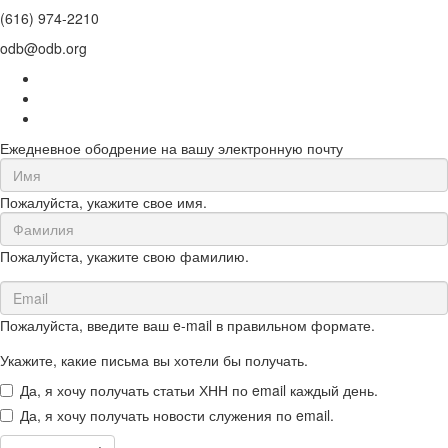
(616) 974-2210
odb@odb.org
Ежедневное ободрение на вашу электронную почту
First
Name
Пожалуйста, укажите свое имя.
(required)
Last
Name
Пожалуйста, укажите свою фамилию.
(required)
Email
(required)
Пожалуйста, введите ваш e-mail в правильном формате.
Укажите, какие письма вы хотели бы получать.
Да, я хочу получать статьи ХНН по email каждый день.
Да, я хочу получать новости служения по email.