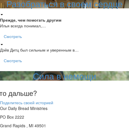
Разобраться в своем сердце
Прежде, чем помогать другим
Илья всегда понимал,…
Смотреть
Дэйв Дитц был сильным и уверенным в…
Смотреть
Сила в немощи
то дальше?
Поделитесь своей историей
Our Daily Bread Ministries
PO Box 2222
Grand Rapids , MI 49501